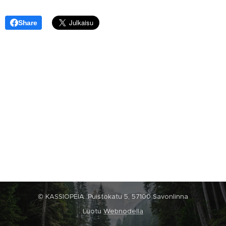
Share
© KASSIOPEIA. Puistokatu 5, 57100 Savonlinna
Luotu
Webnodella