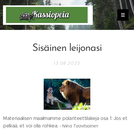
Sisäinen leijonasi
13.08.2025
Materiaalisen maailmamme polariteettilakeja osa 1: Jos et
pelkää, et voi olla rohkea.
- Niina Taavitsainen