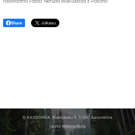
roolihahmo Pablo Neruda elokuvassa Il Postino
Share
© KASSIOPEIA. Puistokatu 5, 57100 Savonlinna
Luotu
Webnodella